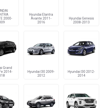
UNDAI
NTRA
Hyundai Elantra
E 2000-
Avante 2011-
Hyundai Genesis
009
2016
2008-2013
ai Grand
Fe 2014-
Hyundai I30 2009-
Hyundai I30 2012-
018
2012
2014