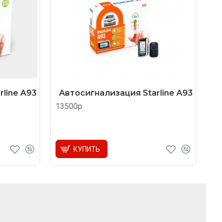
line A93
Автосигнализация Starline A93
13500р.
КУПИТЬ