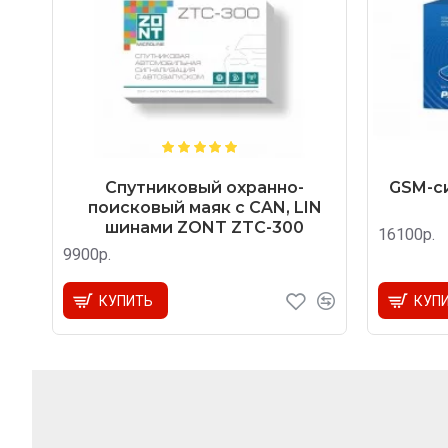
Спутниковый охранно-
GSM-си
поисковый маяк с CAN, LIN
шинами ZONT ZTC-300
16100р.
9900р.
КУПИТЬ
КУП