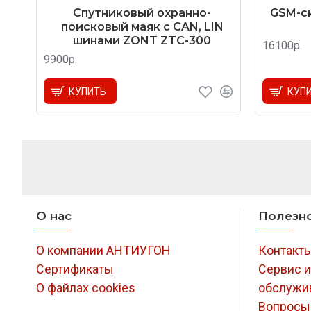
Спутниковый охранно-
GSM-си
поисковый маяк с CAN, LIN
шинами ZONT ZTC-300
16100р.
9900р.
КУПИТЬ
КУП
О нас
Полезн
О компании АНТИУГОН
Контакт
Сертификаты
Сервис и
О файлах cookies
обслужи
Вопросы