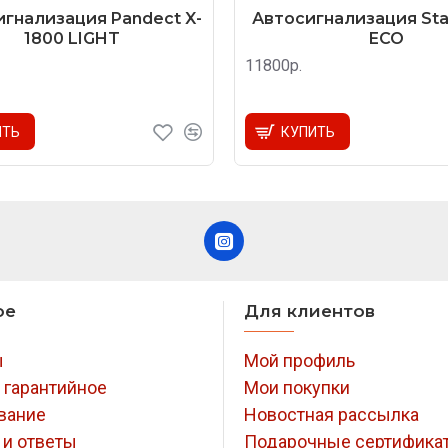
гнализация Pandect X-
Автосигнализация Star
1800 LIGHT
ECO
11800р.
ИТЬ
КУПИТЬ
ое
Для клиентов
ы
Мой профиль
 гарантийное
Мои покупки
вание
Новостная рассылка
 и ответы
Подарочные сертифика