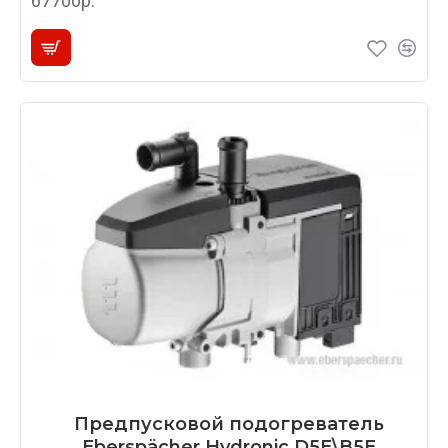
67700р.
Предпусковой подогреватель
Eberspächer Hydronic D5E\B5E