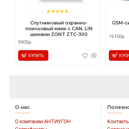
Спутниковый охранно-
GSM-си
поисковый маяк с CAN, LIN
шинами ZONT ZTC-300
16100р.
9900р.
КУПИТЬ
КУП
О нас
Полезн
О компании АНТИУГОН
Контакт