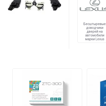
Бесштыревые
доводчики
дверей на
автомобили
марки Lexus