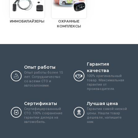
ИММОБИЛАЙЗЕРЫ
ОХРАННЫЕ
КОМПЛЕКСЫ
Гарантия
Опыт работы
качества
Опыт работы более 15
100% оригинальный
лет. Сотрудничество
товар. Максимальная
со всеми СТО и
гарантия от
автосалонами.
производителя.
Сертификаты
Лучшая цена
Сертифицированный
Гарантия самой низкой
СТО. 100% сохранение
цены. Нашли товар
гарантии дилера на
дешевле, напишите
автомобиль.
нам.