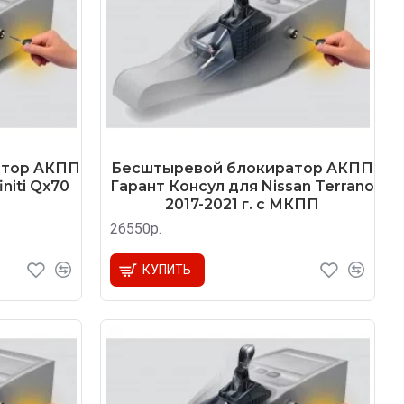
атор AКПП
Бесштыревой блокиратор AКПП
niti Qx70
Гарант Консул для Nissan Terrano
2017-2021 г. с МКПП
26550р.
КУПИТЬ