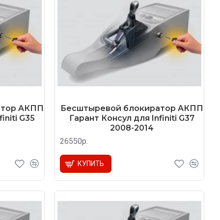
атор AКПП
Бесштыревой блокиратор AКПП
initi G35
Гарант Консул для Infiniti G37
2008-2014
26550р.
КУПИТЬ