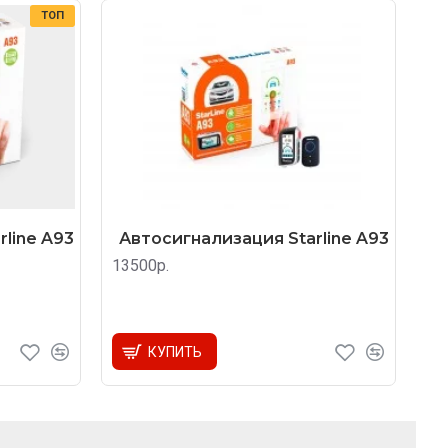
ТОП
line A93
Автосигнализация Starline A93
13500р.
КУПИТЬ