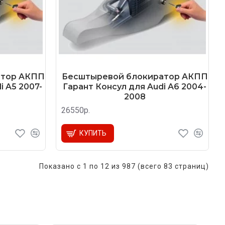
атор AКПП
Бесштыревой блокиратор AКПП
i A5 2007-
Гарант Консул для Audi A6 2004-
2008
26550р.
КУПИТЬ
Показано с 1 по 12 из 987 (всего 83 страниц)