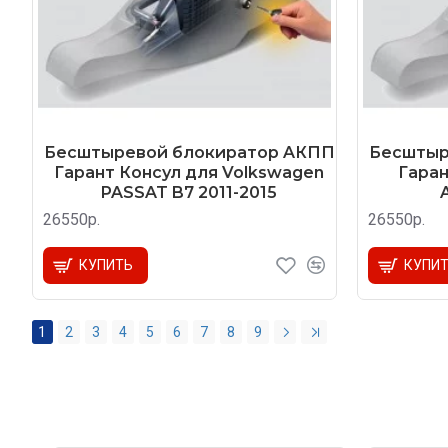
Бесштыревой блокиратор AКПП
Бесштыр
Гарант Консул для Volkswagen
Гаран
PASSAT B7 2011-2015
26550р.
26550р.
КУПИТЬ
КУПИ
1
2
3
4
5
6
7
8
9