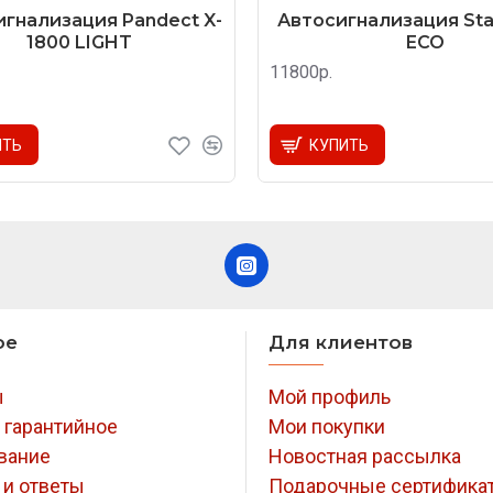
гнализация Pandect X-
Автосигнализация Star
1800 LIGHT
ECO
11800р.
ИТЬ
КУПИТЬ
ое
Для клиентов
ы
Мой профиль
 гарантийное
Мои покупки
вание
Новостная рассылка
 и ответы
Подарочные сертифика