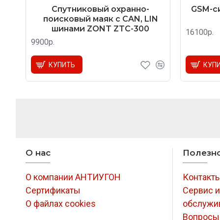
Спутниковый охранно-
GSM-си
поисковый маяк с CAN, LIN
шинами ZONT ZTC-300
16100р.
9900р.
КУПИТЬ
КУП
О нас
Полезн
О компании АНТИУГОН
Контакт
Сертификаты
Сервис и
О файлах cookies
обслужи
Вопросы