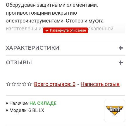
Оборудован защитными элементами,
противостоящими вскрытию
электроинструментами. Стопор и муфта
изготовлены из высокопрочной закаленной
стали. В замке используется профессиональный
механизм секрета (более 268 миллионов
ХАРАКТЕРИСТИКИ
комбинаций), который защищен от
разрушающих и интеллектуальных методов
ОТЗЫВЫ
вскрытия. Узнать подробнее о всех элементах
защиты вы можете на странице
Гарант Блок Люкс
.
Всего отзывов: 0
-
Написать отзыв
Наличие:
НА СКЛАДЕ
Модель:
G.BL.LX