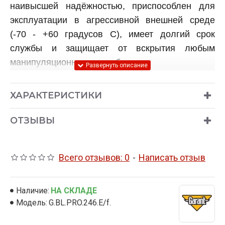
наивысшей надёжностью, приспособлен для
эксплуатации в агрессивной внешней среде
(-70 - +60 градусов C), имеет долгий срок
службы и защищает от вскрытия любым
манипуляционным способом.
ОСНОВНЫЕ ОТЛИЧИЯ ГАРАНТ БЛОК ПРО
ОТ БЛОКИРАТОРА ГАРАНТ БЛОК ЛЮКС:
ХАРАКТЕРИСТИКИ
Увеличен диаметр стопора
(теперь он
составляет 40мм), что в разы увеличивает
ОТЗЫВЫ
время перепиливания механизма секретов.
Всего отзывов: 0
-
Написать отзыв
Конструкция стопора
существенно
изменена и теперь полностью закрывает
крепление муфты (так называемые "уши")
Наличие:
НА СКЛАДЕ
от перепиливания.
Модель:
G.BL.PRO.246.E/f.
Так же у блокиратора Гарант Блок ПРО в