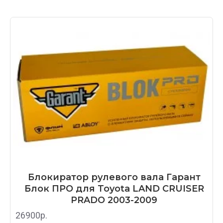
один на защелке, второй в корпусе стопора
на оси.
Помимо описанного выше, в блокираторе
BLOK PRO
увеличена толщина диска-
ловушки
. Теперь время высверливания
сверлом или коронкой увеличилось в
несколько раз.
Подробнее про замки Garant BLOK PRO в
нашем обзоре
Сравнении блокираторов рулевого вала
Гарант
Блокиратор рулевого вала Гарант
Блок ПРО для Toyota LAND CRUISER
PRADO 2003-2009
26900р.