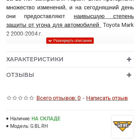
множество изменений, и на сегодняшний день
они предоставляют
наивысшую степень
Toyota Mark
защиты от угона для автомобилей
2 2000-2004 г.
Стопоры
Гарант Блок Люкс*
и
Гарант Блок
Норма*
комплектуются механизмом
ХАРАКТЕРИСТИКИ
секретов Abloy Exec/Abloy Sento (360 млн.
комбинаций, двусторонний ключ, в комплекте 2
ОТЗЫВЫ
ключа). Стопор
Гарант Блок
Стандарт*
комплектуются механизмом
Всего отзывов: 0
-
Написать отзыв
секретов Abloy Classic (1 млн. комбинаций,
односторонний ключ, в комплекте 2 ключа).
Наличие:
НА СКЛАДЕ
*Более подробное сравнение комплектаций
Модель:
G.BL.RH
стопоров блокираторов рулевого вала можно
посмотреть на
этой странице
.