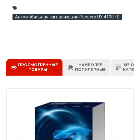
Каабель аналогового термодатчика
Автомобильная сигнализация Pandora UX 4100 FD
ПРОСМОТРЕННЫЕ
НАИБОЛЕЕ
ИЗ ОД
ТОВАРЫ
ПОПУЛЯРНЫЕ
КАТЕГО